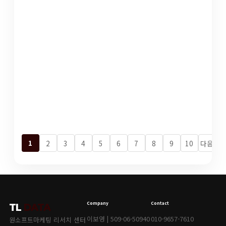
1
2
3
4
5
6
7
8
9
10
다음
Company
Contact
TL
DATA
이보영 | 509-06-50940
010-9657-7610
원소프트마케팅 리서치 센터